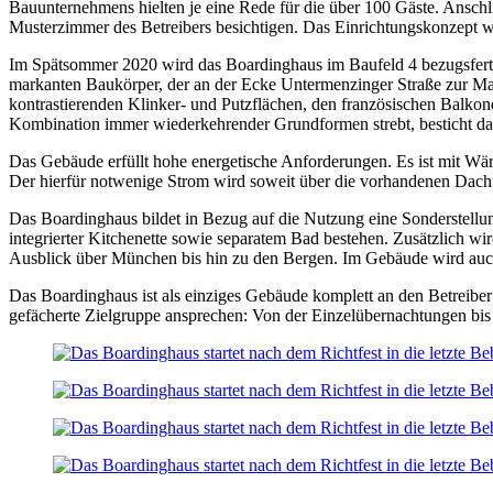
Bauunternehmens hielten je eine Rede für die über 100 Gäste. Ansch
Musterzimmer des Betreibers besichtigen. Das Einrichtungskonzept wir
Im Spätsommer 2020 wird das Boardinghaus im Baufeld 4 bezugsfertig 
markanten Baukörper, der an der Ecke Untermenzinger Straße zur Mar
kontrastierenden Klinker- und Putzflächen, den französischen Balkon
Kombination immer wiederkehrender Grundformen strebt, besticht das
Das Gebäude erfüllt hohe energetische Anforderungen. Es ist mit W
Der hierfür notwenige Strom wird soweit über die vorhandenen Dach
Das Boardinghaus bildet in Bezug auf die Nutzung eine Sonderstellun
integrierter Kitchenette sowie separatem Bad bestehen. Zusätzlich wi
Ausblick über München bis hin zu den Bergen. Im Gebäude wird auch 
Das Boardinghaus ist als einziges Gebäude komplett an den Betreib
gefächerte Zielgruppe ansprechen: Von der Einzelübernachtungen bis