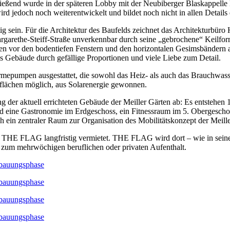
ließend wurde in der späteren Lobby mit der Neubiberger Blaskappelle
d jedoch noch weiterentwickelt und bildet noch nicht in allen Details
sein. Für die Architektur des Baufelds zeichnet das Architekturbüro H
garethe-Steiff-Straße unverkennbar durch seine „gebrochene“ Keilform
en vor den bodentiefen Fenstern und den horizontalen Gesimsbändern a
 Gebäude durch gefällige Proportionen und viele Liebe zum Detail.
ärmepumpen ausgestattet, die sowohl das Heiz- als auch das Brauchw
flächen möglich, aus Solarenergie gewonnen.
g der aktuell errichteten Gebäude der Meiller Gärten ab: Es entstehen
rd eine Gastronomie im Erdgeschoss, ein Fitnessraum im 5. Obergeschoss
ein zentraler Raum zur Organisation des Mobilitätskonzept der Meille
er THE FLAG langfristig vermietet. THE FLAG wird dort – wie in sein
 zum mehrwöchigen beruflichen oder privaten Aufenthalt.